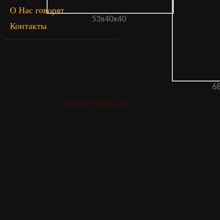
О Нас говорят
53х40х40
Контакты
6
Артикул: Mgrc201