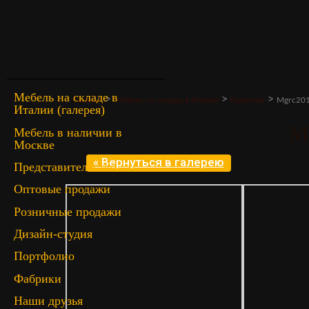
Мебель на складе в
>
>
>
Главная
Мебель со склада в Италии
банкетки
Mgrc20
Италии (галерея)
M
Мебель в наличии в
Москве
« Вернуться в галерею
Представительство
Оптовые продажи
Розничные продажи
Дизайн-студия
Портфолио
Фабрики
Наши друзья