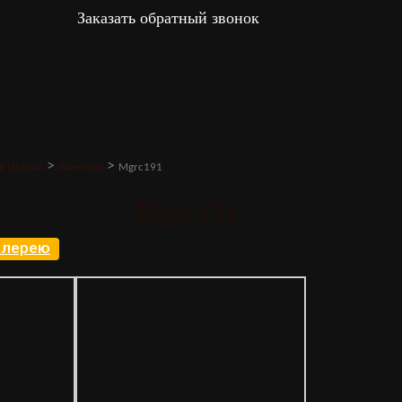
Заказать обратный звонок
>
>
в Италии
банкетки
Mgrc191
Mgrc191
галерею