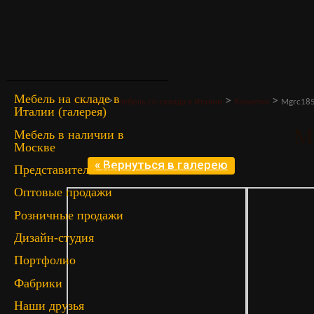
Мебель на складе в
>
>
>
Главная
Мебель со склада в Италии
банкетки
Mgrc18
Италии (галерея)
M
Мебель в наличии в
Москве
« Вернуться в галерею
Представительство
Оптовые продажи
Розничные продажи
Дизайн-студия
Портфолио
Фабрики
Наши друзья