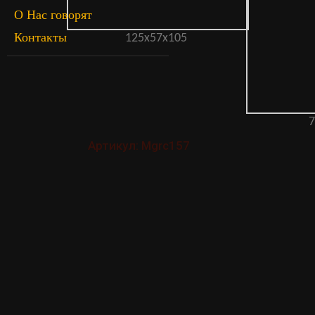
О Нас говорят
Контакты
125х57х105
7
Артикул: Mgrc157