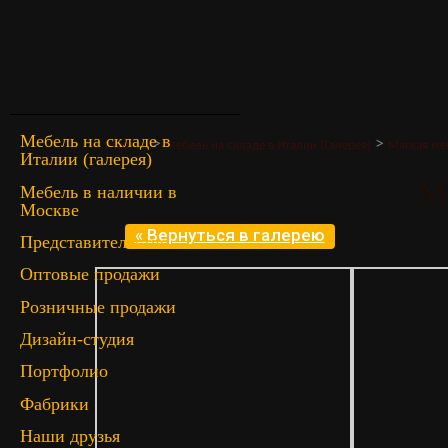
Мебель на складе в
>
>
Главная
Мебель на складе в Италии (Галерея)
Мягкая ме
Италии (галерея)
M
Мебель в наличии в
Москве
« Вернуться в галерею
Представительство
Оптовые продажи
Розничные продажи
Дизайн-студия
Портфолио
Фабрики
Наши друзья