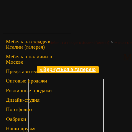
Мебель на складе в
>
>
Главная
Мебель на складе в Италии (Галерея)
Мягкая ме
Италии (галерея)
M
Мебель в наличии в
Москве
« Вернуться в галерею
Представительство
Оптовые продажи
Розничные продажи
Дизайн-студия
Портфолио
Фабрики
Наши друзья