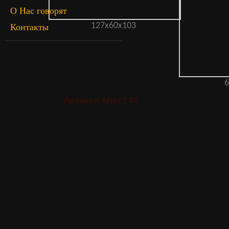
О Нас говорят
127х60х103
Контакты
6
Артикул: Mgrc146