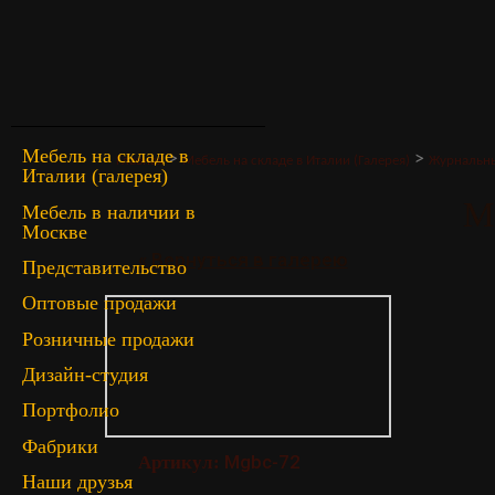
Мебель на складе в
>
>
Главная
Мебель на складе в Италии (Галерея)
Журнальны
Италии (галерея)
M
Мебель в наличии в
Москве
« Вернуться в галерею
Представительство
Оптовые продажи
Розничные продажи
Дизайн-студия
Портфолио
Фабрики
Mgbc-72
Артикул:
Наши друзья