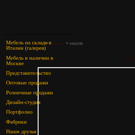
Мебель на складе в
>
>
Главная
Фабрики
MAISTRI
Италии (галерея)
M
Мебель в наличии в
Москве
Представительство
Оптовые продажи
Розничные продажи
Дизайн-студия
Портфолио
Фабрики
Наши друзья