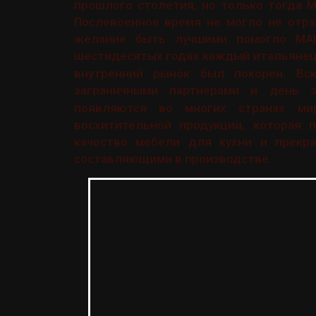
прошлого столетия, но только тогда 
Послевоенное время не могло не отра
желание быть лучшими помогло MAI
шестидесятых годах каждый итальянец
внутренний рынок был покорен. Вс
заграничными партнерами и день
появляются во многих странах ми
восхитительной продукции, которая п
качество мебели для кухни и прекр
составляющими в производстве.