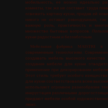
мобильность, ее можно идеально раз
комнаты, так же не составит труда по
освежить картину кухни, придав ей нов
никого не оставит равнодушным, так
важную роль, практичность и много
множество бытовых вопросов.
Пользо
кухни радостным и беззаботным.
в св
Мебельная фабрика MAISTRI
современным технологиям. Современн
создавать мебель высокого качества.
создания мебели для кухни отводится
применение при декорировании мебели,
Этот стиль требует особого изящества
для кухни соответствовала всем высоки
используют огромное разнообразие тех
инкрустация различными дорогостоящим
придают мебели особой художественно
люкс.