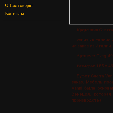
О Нас говорят
Контакты
Креденция Guerra
купить в салоне 
на заказ из Италии. 
Gvcg-49
Артикул:
185 х 49
Размеры:
Буфет Guerra Vann
заказ. Мебель про
Vanni была основа
Венеция, котора
производства.