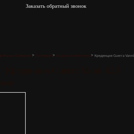
Заказать обратный звонок
>
>
>
в Италии (Галерея)
Гостиные
Классический стиль
Креденция Guerra Vanni
Креденция Guerra Vanni 623
алерею