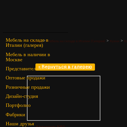
Мебель на складе в
>
>
>
Главная
Мебель на складе в Италии (Галерея)
Кухни
К
Италии (галерея)
Мебель в наличии в
Москве
« Вернуться в галерею
Представительство
Оптовые продажи
Розничные продажи
Дизайн-студия
Портфолио
Фабрики
Наши друзья
Артикул: K81