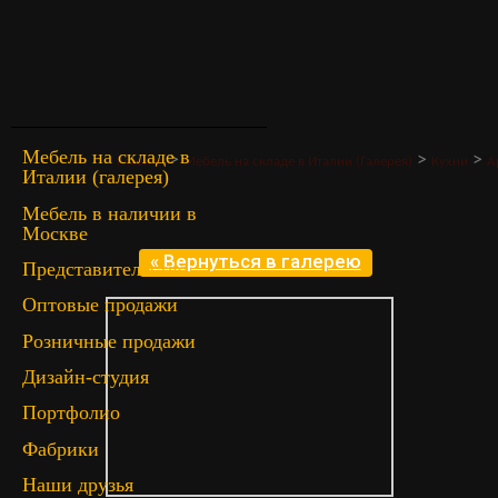
Мебель на складе в
>
>
>
Главная
Мебель на складе в Италии (Галерея)
Кухни
А
Италии (галерея)
Мебель в наличии в
Москве
« Вернуться в галерею
Представительство
Оптовые продажи
Розничные продажи
Дизайн-студия
Портфолио
Фабрики
Наши друзья