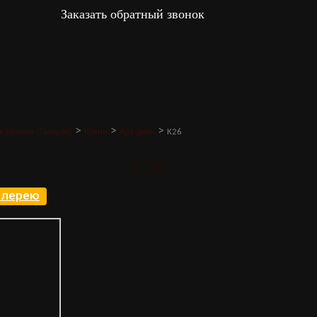
Заказать обратный звонок
>
>
>
в Италии (Галерея)
Кухни
Арт-деко
K26
K26
галерею