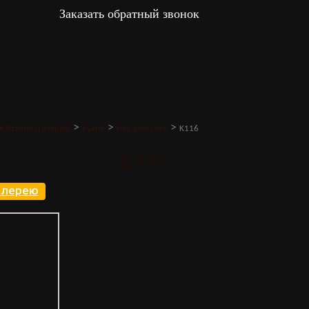
Заказать обратный звонок
>
>
>
в Италии (Галерея)
Кухни
Нео классика
K116
K116
галерею