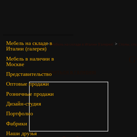
Мебель на складе в
>
>
Главная
Мебель на складе в Италии (Галерея)
Столы, сту
Италии (галерея)
G
Мебель в наличии в
Москве
« Вернуться в галерею
Представительство
Оптовые продажи
Розничные продажи
Дизайн-студия
Портфолио
Фабрики
Наши друзья