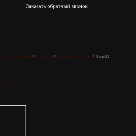
Заказать обратный звонок
>
>
>
в Италии (Галерея)
Гостиные
Классический стиль
Gvcg-23
Gvcg-23
алерею