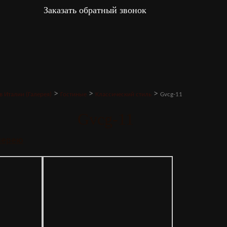
Заказать обратный звонок
>
>
>
в Италии (Галерея)
Гостиные
Классический стиль
Gvcg-11
Gvcg-11
алерею