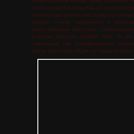
замысловатые камни, базы которого о
этом случае изготовлена из черного ил
Cattelan Italia использует большое раз
входят стекло закаленное и зеркаль
искусственный текстиль, сатинирован
Отделка мебели
Cattelan Italia тк же
глянцевый лак, хромированные покрыт
ореха, или плиты МДФ, которые искусно