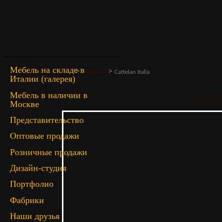
Мебель на складе в
>
>
Главная
Фабрики
Cattelan Italia
Италии (галерея)
Catte
Мебель в наличии в
Москве
Представительство
Оптовые продажи
Розничные продажи
Дизайн-студия
Портфолио
Фабрики
Наши друзья