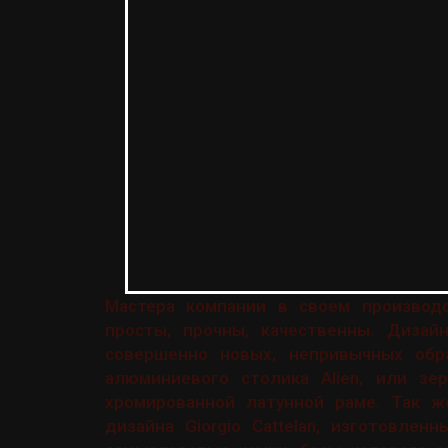
Мастера компании в своем производ
просты, прочны, качественны. Диза
совершенно новых, непривычных обр
алюминиевого столика Аlien, или зер
хромированной латунной раме. Так ж
дизайна Giorgio Cattelan, изготовле