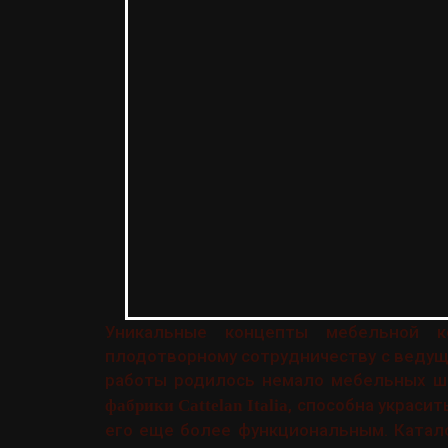
Уникальные концепты мебельной ком
плодотворному сотрудничеству с ведущ
работы родилось немало мебельных ш
, способна украси
фабрики Cattelan Italia
его еще более функциональным. Каталог