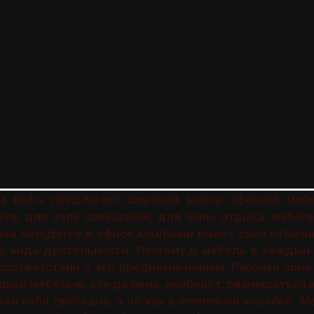
ка
предлагает широкий выбор офисной мебе
Bisley
ель для зала совещаний, для зоны отдыха, мебель
рая находится в офисе компании имеет свои отличи
о вида деятельности. Поэтому и мебель в каждый
соответствии с его предназначением. Рабочая зон
дкой мебелью, все должно, наоборот, размещаться 
ал себя свободно, а не как в спичечной коробке.
Ме