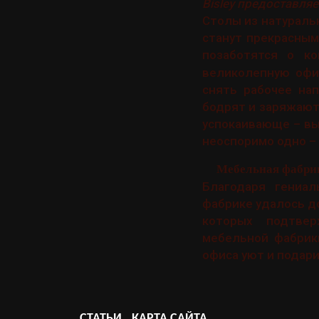
Bisley предоставля
Столы из натураль
станут прекрасным
позаботятся о к
великолепную офи
снять рабочее на
бодрят и заряжают
успокаивающе – выб
неоспоримо одно –
Мебельная фабрик
Благодаря гениал
фабрике удалось д
которых подтвер
мебельной фабрики
офиса уют и подар
СТАТЬИ
КАРТА САЙТА