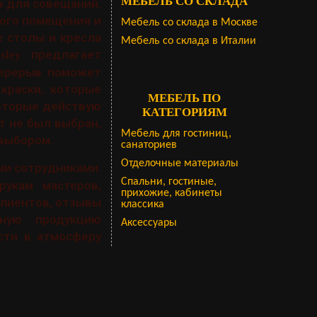
МЕБЕЛЬ СО СКЛАДА
в для совещаний.
бого помещения и
Мебель со склада в Москве
е столы и кресла
Мебель со склада в Италии
предлагает
sley
перерыв поможет
краски, которые
МЕБЕЛЬ ПО
которые действую
КАТЕГОРИЯМ
т не был выбран,
Мебель для гостиниц,
выбором.
санаториев
Отделочные материалы
ми сотрудниками.
Спальни, гостиные,
укам мастеров,
прихожие, кабинеты
клиентов, отзывы
классика
ьную продукцию
Аксессуары
сти в атмосферу