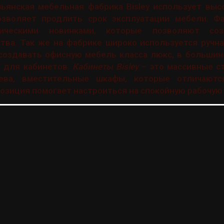
ьянская мебельная фабрика Bisley использует выс
озволяет продлить срок эксплуатации мебели. Ф
ическими новинками, которые позволяют со
тва. Так же на фабрике широко используется ручна
создавать офисную мебель класса люкс, в большин
 для кабинетов.
Кабинеты Bisley
– это массивные с
рева, вместительные шкафы, которые отличаютс
позиция помогает настроиться на спокойную рабочую