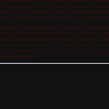
Она должна быть не только практична в испол
уровню учреждению, в котором находится. Качеств
роме того, что способна создать благоприятную ра
тавить кампанию, как перспективного и надежного п
оизводителей офисной мебели почетную нишу заним
а Bisley. На протяжении многих лет фабрика созд
етов, офисов, которая известна во всем мире св
колепным внешним видом. За время своего сущест
ество коллекций, мебель Bisley стала укра
дущих компаний.