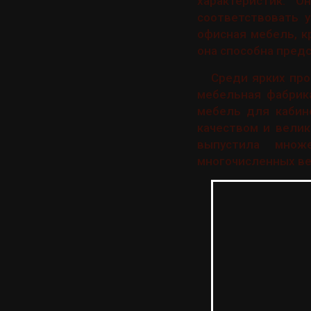
характеристик. 
соответствовать 
офисная мебель, к
она способна предс
Среди ярких пр
мебельная фабрик
мебель для кабин
качеством и вели
выпустила множ
многочисленных ве