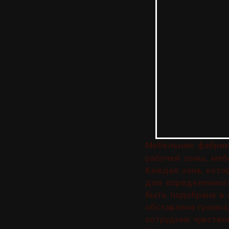
Мебельная фабри
рабочей зоны, меб
Каждая зона, кото
для определенног
быть подобрана в 
обставлена громоз
сотрудник чувствов