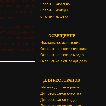
ьзовании, но и
Cпальни классика
енная, красивая
Спальни модерн
бочую атмосферу,
Спальни артдеко
артнера.
ает итальянская
ает современную
ОСВЕЩЕНИЕ
оим неоспоримым
Итальянское освещение
вования фабрика
шением офисов
Освещение в стиле классика
Освещение в стиле модерн
Освещение в стиле арт деко
ДЛЯ РЕСТОРАНОВ
Мебель для ресторанов
Для ресторанов классика
Для ресторанов модерн