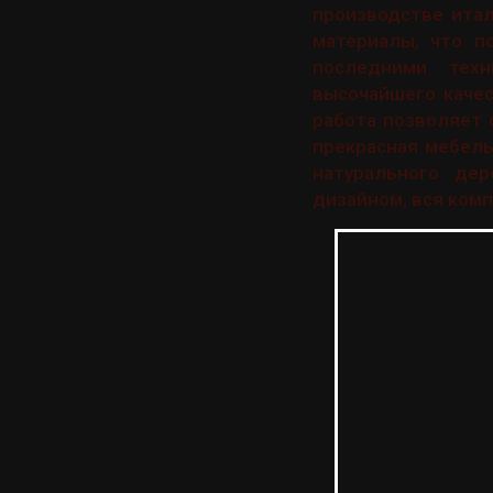
производстве итал
материалы, что п
последними техн
высочайшего качес
работа позволяет 
прекрасная мебель
натурального де
дизайном, вся ком