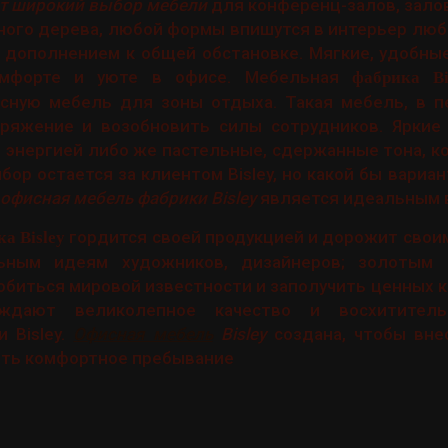
ет широкий выбор мебели
для конференц-залов, зало
ного дерева, любой формы впишутся в интерьер лю
 дополнением к общей обстановке. Мягкие, удобны
омфорте и уюте в офисе. Мебельная
фабрика Bi
сную мебель для зоны отдыха. Такая мебель, в 
пряжение и возобновить силы сотрудников. Яркие 
 энергией либо же пастельные, сдержанные тона, 
ор остается за клиентом Bisley, но какой бы вариан
офисная мебель фабрики Bisley
является идеальным 
гордится своей продукцией и дорожит свои
а Bisley
ьным идеям художников, дизайнеров; золотым р
обиться мировой известности и заполучить ценных 
ждают великолепное качество и восхитител
 Bisley.
Офисная мебель
Bisley
создана, чтобы вне
ить комфортное пребывание