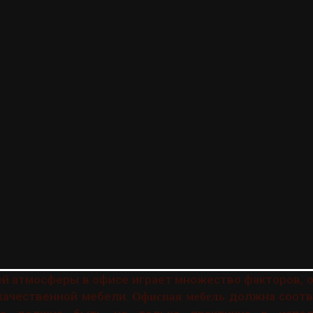
ей атмосферы в офисе играет множество факторов, 
качественной мебели.
должна соотв
Офисная мебель