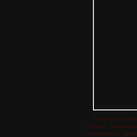
Итальянская меб
лучших производ
налаженное прои