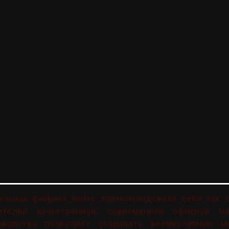
зарекомендовала себя как 
ельная фабрика Bisley
ителей качественной, современной офисной ме
зводство позволяет создавать великолепную м