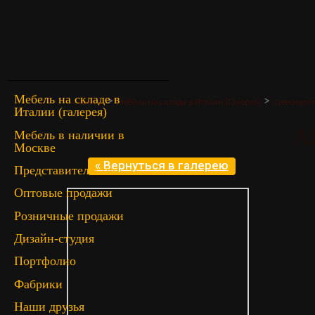
Мебель на складе в
>
>
Главная
Мебель на складе в Италии (Галерея)
Стеновые п
Италии (галерея)
Al
Мебель в наличии в
Москве
« Вернуться в галерею
Представительство
Оптовые продажи
Розничные продажи
Дизайн-студия
Портфолио
Фабрики
Наши друзья