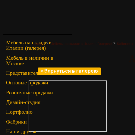
Мебель на складе в
>
>
Главная
Мебель на складе в Италии (Галерея)
Кабинеты
Италии (галерея)
A
Мебель в наличии в
Москве
« Вернуться в галерею
Представительство
Оптовые продажи
Розничные продажи
Дизайн-студия
Портфолио
Фабрики
Наши друзья