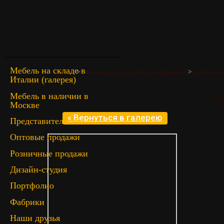
Мебель на складе в
>
>
Главная
Мебель на складе в Италии (Галерея)
Кабинеты
Италии (галерея)
A
Мебель в наличии в
Москве
« Вернуться в галерею
Представительство
Оптовые продажи
Розничные продажи
Дизайн-студия
Портфолио
Фабрики
Наши друзья