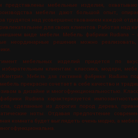
ом представлены мебельные изделия, охватываю
роизводства мебели дают большой опыт, опирая
ра трудятся над усовершенствованием каждой отде
ривлекательнее для своих клиентов. Работая над ка
внешнем виде мебели. Мебель фабрики Rudiana – 
мые неординарные решения можно реализовать,
ики.
ртимент мебельных изделий придется по вку
 избирательным клиентам: классика, модерн, мебе
 «Кантри».
под
Мебель для гостиной фабрики Rudiana
 мебель прекрасно сочетает в себе качество и трад
зивом в дизайне и многофункциональностью. Класс
фабрики Rudiana характеризуется импозантность
ресла, сделанные из дорогих пород дерева, привн
ратические ноты. Отдавая предпочтение совреме
иная комната будет выглядеть очень модно, а мебел
 многофункциональна.