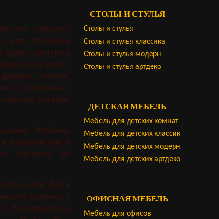
СТОЛЫ И СТУЛЬЯ
ростит процесс
Столы и стулья
 для столовой
Столы и стулья классика
л будет центром
Столы и стулья модерн
diana предлагает
Столы и стулья артдеко
дерево, стекло.
рм и роскошью.
стоящей посуды,
ДЕТСКАЯ МЕБЕЛЬ
Мебель для детских комнат
шарма. Фабрика
Мебель для детских классик
 и располагала к
Мебель для детских модерн
рые сделаны из
Мебель для детских артдеко
на весь мир. Дети
своего ребенка и
ОФИСНАЯ МЕБЕЛЬ
ет благоприятно
Мебель для офисов