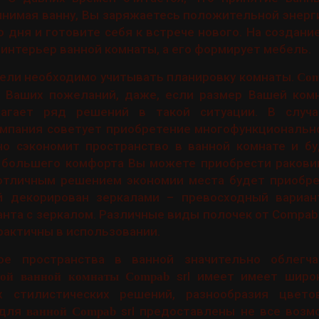
инимая ванну, Вы заряжаетесь положительной энерг
 дня и готовите себя к встрече нового. На создани
интерьер ванной комнаты, а его формирует мебель.
ели необходимо учитывать планировку комнаты.
Com
 Ваших пожеланий, даже, если размер Вашей ком
лагает ряд решений в такой ситуации. В случ
мпания советует приобретение многофункционально
но сэкономит пространство в ванной комнате и бу
 большего комфорта Вы можете приобрести раковин
 отличным решением экономии места будет приобре
й декорирован зеркалами – превосходный вариан
нта с зеркалом. Различные виды полочек от Compab 
рактичны в использовании.
ое пространства в ванной значительно облегча
srl имеет имеет широ
ой ванной комнаты Compab
х стилистических решений, разнообразия цвето
 для
srl предоставлены не все возм
ванной Compab