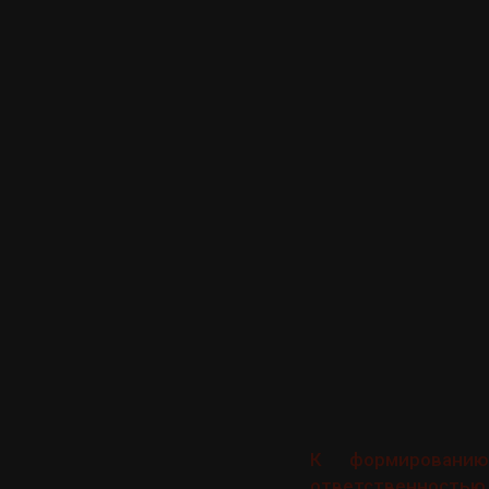
К формировани
ответственностью