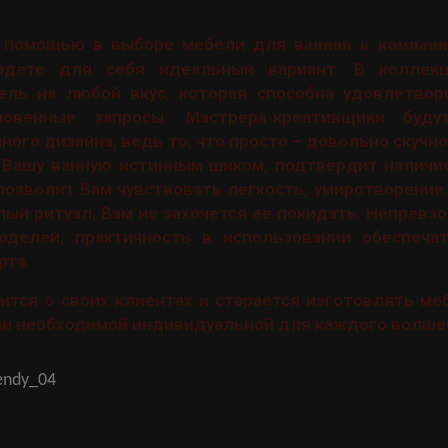
 помощью в выборе мебели для в
анной к компан
айдете для себя идеальный вариант. В коллекц
ель на любой вкус, которая способна удовлетво
овенные запросы. Мастрера-креативщики буд
ого дизайна, ведь то, что просто – довольно скучн
ь Вашу ванную истинным шиком, подтвердит наличи
 позволит Вам чувствовать легкость, умиротворение
лый ритуал, Вам не захочется ее покидать. Непревз
оделей, практичность в использовании обеспеч
рта.
тится о своих клиентах и старается изготовлять ме
ии необходимой индивидуальной для каждого волше
endy_04