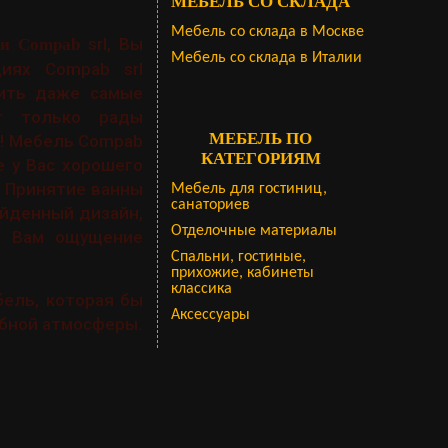
МЕБЕЛЬ СО СКЛАДА
Мебель со склада в Москве
srl, Вы
ии Compab
Мебель со склада в Италии
иях Compab srl
рить даже самые
ут только рады
МЕБЕЛЬ ПО
о! Мебель Compab
КАТЕГОРИЯМ
е у Вас хорошего
. Принятие ванны
Мебель для гостиниц,
санаториев
ойденный дизайн,
Отделочные материалы
ат Вам ощущение
Спальни, гостиные,
прихожие, кабинеты
классика
бель, которая бы
Аксессуары
бной атмосферы.