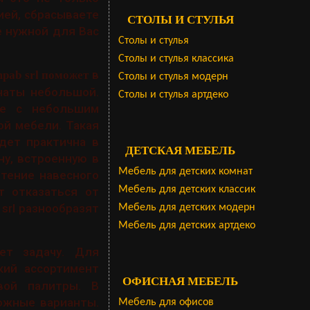
ией, сбрасываете
СТОЛЫ И СТУЛЬЯ
е нужной для Вас
Столы и стулья
Столы и стулья классика
в
pab srl поможет
Столы и стулья модерн
наты небольшой.
Столы и стулья артдеко
ае с небольшим
й мебели. Такая
дет практична в
ДЕТСКАЯ МЕБЕЛЬ
у, встроенную в
Мебель для детских комнат
тение навесного
Мебель для детских классик
т отказаться от
srl разнообразят
Мебель для детских модерн
Мебель для детских артдеко
ет задачу. Для
кий ассортимент
ОФИСНАЯ МЕБЕЛЬ
вой палитры. В
ожные варианты.
Мебель для офисов