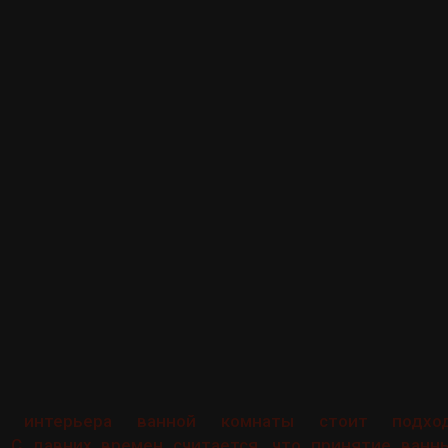
ю интерьера ванной комнаты стоит подхо
. С давних времен считается, что принятие ванн