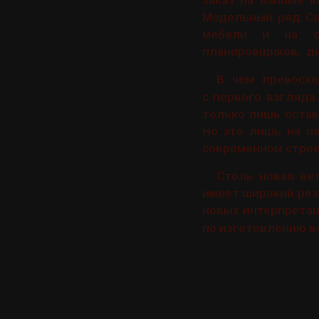
заказ на ванные 
Модельный ряд Co
мебели и на се
планировщиков, ди
В чем превосх
с первого взгляда
только лишь оста
Но это лишь на п
современном строе
Столь новая ве
имеет широкий рез
новых интерпретац
по изготовлению в