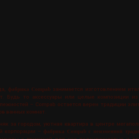
да,
занимается изготовлением ита
фабрика Compab
т. Будь то аксессуары или целые композиции из
лежностей – Compab остается верен традиции эли
ов ванных комнат.
як за городом, уютная квартира в центре мегапол
й корпорации –
фабрика Compab с неизменной трад