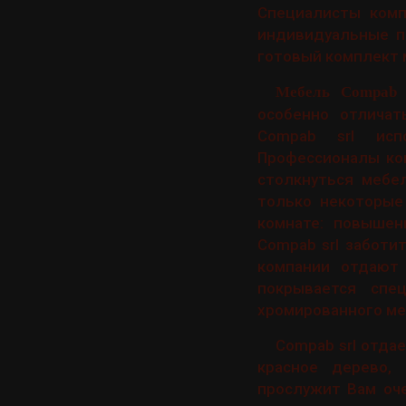
Специалисты ком
индивидуальные п
готовый комплект 
Мебель Compab 
особенно отличат
Compab srl испо
Профессионалы ко
столкнуться мебе
только некоторые
комнате: повышен
Compab srl заботи
компании отдают
покрывается спе
хромированного ме
Compab srl отда
красное дерево, 
прослужит Вам оч