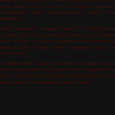
комнаты с присущей для нее педантичностью и от
mpab насчитывает почти все известные направлен
годняшний день модернизирует мысль свои
зайнеров.
одство
перед ее соотечественн
компании Compab
. Казалось бы те же изгибы и формы, не предлагаю
вляют добрую традицию формирования классических
ервый взгляд. Compab активно развиваем мысль н
нии мебели.
твь мебельной отрасли уже сейчас активно исполь
онанс среди клиентов, которые ценят традиции, но 
иях к современности.
является ос
Компания Compab
анных комнат в этом неоднозначном русле.