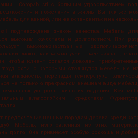
пании Compab srl с большим удовольствием воп
редложения и пожелания в жизнь. Вы так же мо
мебель для ванной, или же остановиться на несколь
подтверждена знаком качества. Мебель дл
srl
ься высоким качеством и долголетием. При раз
льзует высококачественные, экологическичис
мпании знают, как важно учесть все нюансы, с ко
ли, чтобы клиент остался доволен, приобретенны
 трудности, с которыми столкнутся мебельные и
ная влажность, перепады температуры, химическ
ться не только о прекрасном внешнем виде мебели
 немаловажную роль качеству изделия. Вся меб
циальным влагостойким средством. Фурнитур
талла.
ет предпочтение ценным породам дерева, среди кото
дуб. Мебель, изготовленная из этих материало
ень долго. Она привнесет особую роскошь и добав