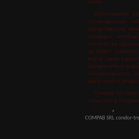
шика.
Обратившись за
гарантировано н
представлена меб
сложные необыкн
сложности задуманн
srl будет отличат
вкуса, такая ванна
превратиться в це
эксклюзивность м
магического комфо
Compab srl забо
помогала в создан
Compab srl
»
СОМРАВ SRL condor-tr