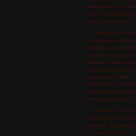
очищение тела. Пр
весь груз ушедшего
атмосферы влияет 
При подборе меб
реализации любых
Compab srl пред
пространством, ко
мебель значитель
эксплуатации. Для
напольную тумбу,
шкафчика, которы
стандартного вариа
интерьер и будут п
Наличие больш
владельцев
больш
мебели различны
каталогах мебели