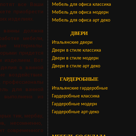
лотят все Ваши
Мебель для офиса классика
жете приобрести
Мебель для офиса модерн
ких изделиях.
Мебель для офиса арт деко
я ванны должна
ДВЕРИ
работке мебели,
Итальянские двери
тые материалы.
Двери в стиле классика
торыми придется
Двери в стиле модерн
м изделием. Вот
Двери в стиле арт деко
зделия в ванной
ие воздействия.
ГАРДЕРОБНЫЕ
, профессионалы
Итальянские гардеробные
ель для ванной
а выполнена из
Гардеробные классика
Гардеробные модерн
Гардеробные арт-деко
рых тик, мербау,
в, несомненно,
ит современного