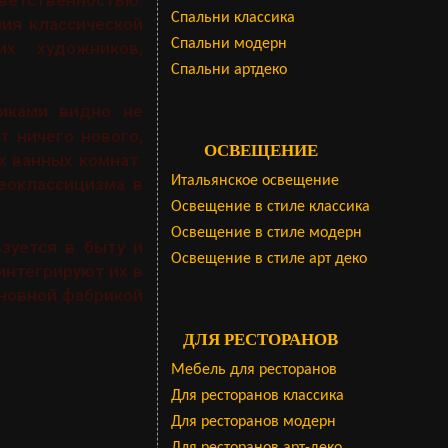
ветственностью.
Cпальни классика
ия классической
Спальни модерн
х художников,
Спальни артдеко
иками видно не
т ничего нового,
ОСВЕЩЕНИЕ
 ванных комнат.
Итальянское освещение
еоклассицизма в
Освещение в стиле классика
Освещение в стиле модерн
зуется в быту и
Освещение в стиле арт деко
интегрируют их в
новной фабрикой
ДЛЯ РЕСТОРАНОВ
Мебель для ресторанов
Для ресторанов классика
Для ресторанов модерн