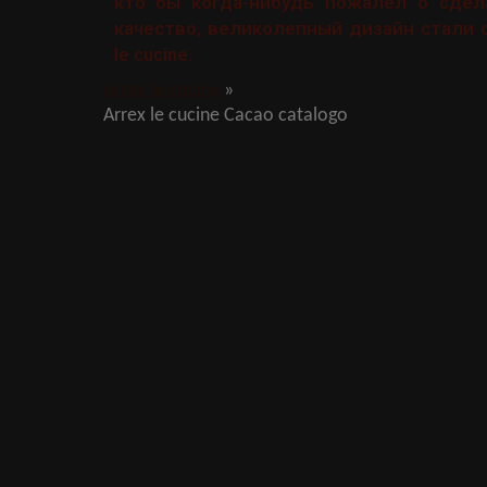
кто бы когда-нибудь пожалел о сдел
качество, великолепный дизайн стали 
le cucine.
Arrex le cucine
»
Arrex le cucine Cacao catalogo